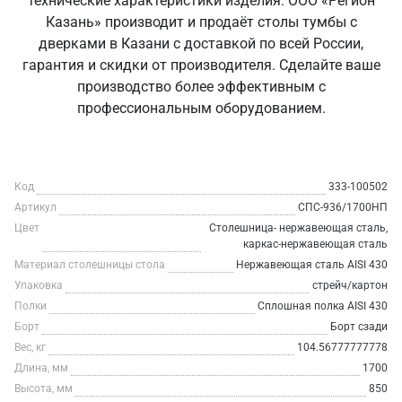
технические характеристики изделия. ООО «Регион
Казань» производит и продаёт столы тумбы с
дверками в Казани с доставкой по всей России,
гарантия и скидки от производителя. Сделайте ваше
производство более эффективным с
профессиональным оборудованием.
Код
333-100502
Артикул
СПС-936/1700НП
Цвет
Столешница- нержавеющая сталь,
каркас-нержавеющая сталь
Материал столешницы стола
Нержавеющая сталь AISI 430
Упаковка
стрейч/картон
Полки
Сплошная полка AISI 430
Борт
Борт сзади
Вес, кг
104.56777777778
Длина, мм
1700
Высота, мм
850