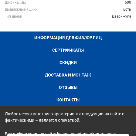
Ширина, мм
600
Выдвижные ящики
Есть
Тип двери
Двери-купе
ИНФОРМАЦИЯ ДЛЯ ФИЗ/ЮР.ЛИЦ
СЕРТИФИКАТЫ
СКИДКИ
ДОСТАВКА И МОНТАЖ
ОТЗЫВЫ
КОНТАКТЫ
Любое несоответствие характеристик продукции на сайте с
фактическими – является опечаткой.
Вся информация на сайте kazan.zavod-metakon.ru носит