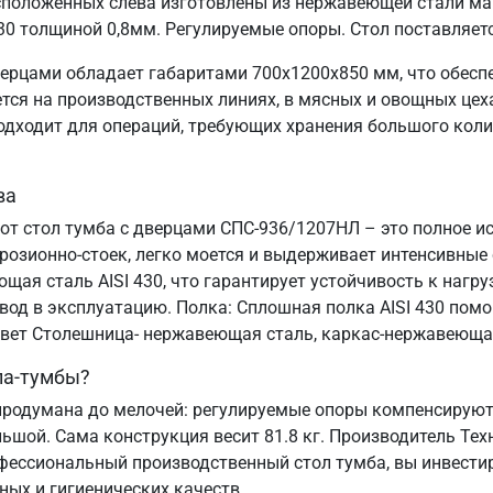
положенных слева изготовлены из нержавеющей стали мар
30 толщиной 0,8мм. Регулируемые опоры. Стол поставляет
ерцами обладает габаритами 700х1200х850 мм, что обесп
я на производственных линиях, в мясных и овощных цехах
подходит для операций, требующих хранения большого коли
ва
тот стол тумба с дверцами СПС-936/1207НЛ – это полное и
озионно-стоек, легко моется и выдерживает интенсивные
ая сталь AISI 430, что гарантирует устойчивость к нагруз
ввод в эксплуатацию. Полка: Сплошная полка AISI 430 пом
 Цвет Столешница- нержавеющая сталь, каркас-нержавеюща
ла-тумбы?
родумана до мелочей: регулируемые опоры компенсируют 
льшой. Сама конструкция весит 81.8 кг. Производитель Тех
офессиональный производственный стол тумба, вы инвестир
ных и гигиенических качеств.