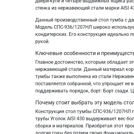
двери-купе и четыре выдвижных ящика рас
стенка из нержавеющей стали марки AISI 4
Данный производственный стол тумба с дв
Модель СПС-936/1207НЛ широко используетс
кондитерских. Его конструкция идеально 
рукой.
Ключевые особенности и преимущест
Главное достоинство, которым обладает э
нержавеющей стали. Данный материал корр
тумбы также выполнена из стали Нержавеющ
поставляется собранной, что упрощает ее 
поддерживать порядок, борт: Борт сзади.
Почему стоит выбрать эту модель сто
Конструкция стол тумбы СПС-936/1207НЛ п
трубы Уголок AISI 430 выдерживает вес бо
сборки и материалов. Приобретая этот пр
долгие годы без потери своих функциональ