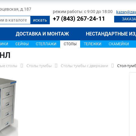
 Тэцевская, д.187
режим работы: с 9:00 до 18:00
kazan@zav
+7 (843) 267-24-11
ЗАКАЗА
ДОСТАВКА И МОНТАЖ
НЕСТАНДАРТНЫЕ ИЗ
ЩИКИ
СЕЙФЫ
СТЕЛЛАЖИ
СТОЛЫ
ТЕЛЕЖКИ
СКАМЕЙКИ
7НЛ
ые столы
Столы тумбы
Столы тумбы с дверками
Стол-тум