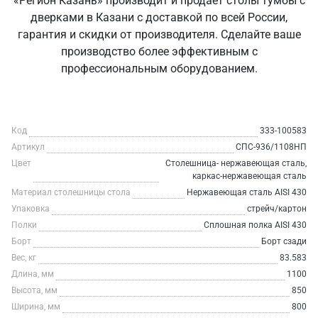
«Регион Казань» производит и продаёт столы тумбы с
дверками в Казани с доставкой по всей России,
гарантия и скидки от производителя. Сделайте ваше
производство более эффективным с
профессиональным оборудованием.
Код
333-100583
Артикул
СПС-936/1108НП
Цвет
Столешница- нержавеющая сталь,
каркас-нержавеющая сталь
Материал столешницы стола
Нержавеющая сталь AISI 430
Упаковка
стрейч/картон
Полки
Сплошная полка AISI 430
Борт
Борт сзади
Вес, кг
83.583
Длина, мм
1100
Высота, мм
850
Ширина, мм
800