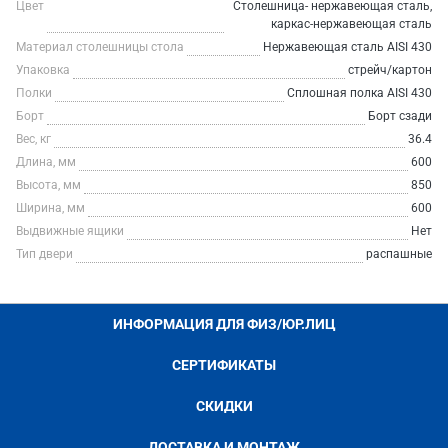
Цвет
Столешница- нержавеющая сталь,
каркас-нержавеющая сталь
Материал столешницы стола
Нержавеющая сталь AISI 430
Упаковка
стрейч/картон
Полки
Сплошная полка AISI 430
Борт
Борт сзади
Вес, кг
36.4
Длина, мм
600
Высота, мм
850
Ширина, мм
600
Выдвижные ящики
Нет
Тип двери
распашные
ИНФОРМАЦИЯ ДЛЯ ФИЗ/ЮР.ЛИЦ
СЕРТИФИКАТЫ
СКИДКИ
ДОСТАВКА И МОНТАЖ