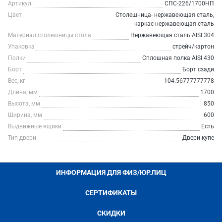
Артикул
СПС-226/1700НП
Цвет
Столешница- нержавеющая сталь,
каркас-нержавеющая сталь
Материал столешницы стола
Нержавеющая сталь AISI 304
Упаковка
стрейч/картон
Полки
Сплошная полка AISI 430
Борт
Борт сзади
Вес, кг
104.56777777778
Длина, мм
1700
Высота, мм
850
Ширина, мм
600
Выдвижные ящики
Есть
Тип двери
Двери-купе
ИНФОРМАЦИЯ ДЛЯ ФИЗ/ЮР.ЛИЦ
СЕРТИФИКАТЫ
СКИДКИ