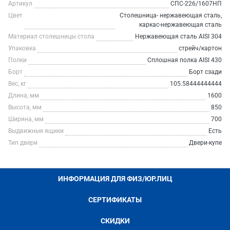
Артикул
СПС-226/1607НП
Цвет
Столешница- нержавеющая сталь,
каркас-нержавеющая сталь
Материал столешницы стола
Нержавеющая сталь AISI 304
Упаковка
стрейч/картон
Полки
Сплошная полка AISI 430
Борт
Борт сзади
Вес, кг
105.58444444444
Длина, мм
1600
Высота, мм
850
Ширина, мм
700
Выдвижные ящики
Есть
Тип двери
Двери-купе
ИНФОРМАЦИЯ ДЛЯ ФИЗ/ЮР.ЛИЦ
СЕРТИФИКАТЫ
СКИДКИ