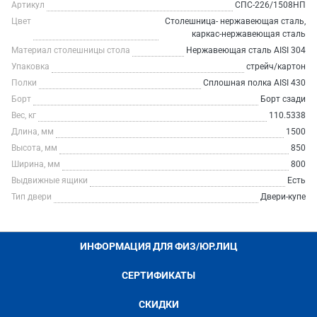
Артикул
СПС-226/1508НП
Цвет
Столешница- нержавеющая сталь,
каркас-нержавеющая сталь
Материал столешницы стола
Нержавеющая сталь AISI 304
Упаковка
стрейч/картон
Полки
Сплошная полка AISI 430
Борт
Борт сзади
Вес, кг
110.5338
Длина, мм
1500
Высота, мм
850
Ширина, мм
800
Выдвижные ящики
Есть
Тип двери
Двери-купе
ИНФОРМАЦИЯ ДЛЯ ФИЗ/ЮР.ЛИЦ
СЕРТИФИКАТЫ
СКИДКИ