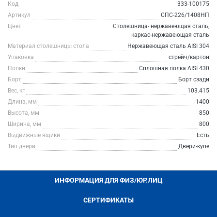
Код
333-100175
Артикул
СПС-226/1408НП
Цвет
Столешница- нержавеющая сталь,
каркас-нержавеющая сталь
Материал столешницы стола
Нержавеющая сталь AISI 304
Упаковка
стрейч/картон
Полки
Сплошная полка AISI 430
Борт
Борт сзади
Вес, кг
103.415
Длина, мм
1400
Высота, мм
850
Ширина, мм
800
Выдвижные ящики
Есть
Тип двери
Двери-купе
ИНФОРМАЦИЯ ДЛЯ ФИЗ/ЮР.ЛИЦ
СЕРТИФИКАТЫ