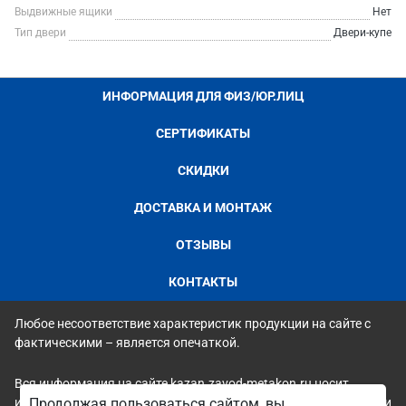
Выдвижные ящики
Нет
Тип двери
Двери-купе
ИНФОРМАЦИЯ ДЛЯ ФИЗ/ЮР.ЛИЦ
СЕРТИФИКАТЫ
СКИДКИ
ДОСТАВКА И МОНТАЖ
ОТЗЫВЫ
КОНТАКТЫ
Любое несоответствие характеристик продукции на сайте с
фактическими – является опечаткой.
Вся информация на сайте kazan.zavod-metakon.ru носит
исключительно ознакомительный и справочный характер и ни
Продолжая пользоваться сайтом, вы