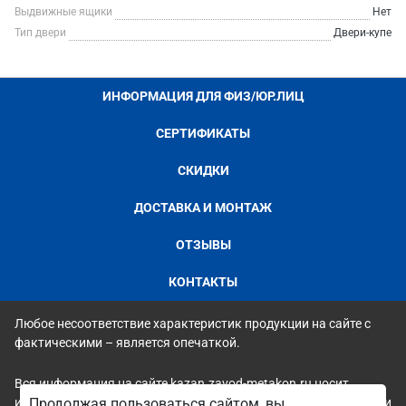
Выдвижные ящики
Нет
Тип двери
Двери-купе
ИНФОРМАЦИЯ ДЛЯ ФИЗ/ЮР.ЛИЦ
СЕРТИФИКАТЫ
СКИДКИ
ДОСТАВКА И МОНТАЖ
ОТЗЫВЫ
КОНТАКТЫ
Любое несоответствие характеристик продукции на сайте с
фактическими – является опечаткой.
Вся информация на сайте kazan.zavod-metakon.ru носит
исключительно ознакомительный и справочный характер и ни
Продолжая пользоваться сайтом, вы