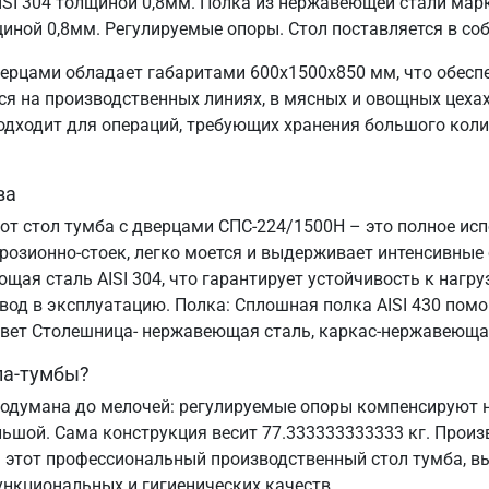
SI 304 толщиной 0,8мм. Полка из нержавеющей стали марк
иной 0,8мм. Регулируемые опоры. Стол поставляется в со
ерцами обладает габаритами 600х1500х850 мм, что обесп
 на производственных линиях, в мясных и овощных цехах,
подходит для операций, требующих хранения большого коли
ва
от стол тумба с дверцами СПС-224/1500Н – это полное ис
озионно-стоек, легко моется и выдерживает интенсивные
ая сталь AISI 304, что гарантирует устойчивость к нагруз
ввод в эксплуатацию. Полка: Сплошная полка AISI 430 пом
 Цвет Столешница- нержавеющая сталь, каркас-нержавеюща
ла-тумбы?
одумана до мелочей: регулируемые опоры компенсируют н
льшой. Сама конструкция весит 77.333333333333 кг. Произ
 этот профессиональный производственный стол тумба, вы
ункциональных и гигиенических качеств.