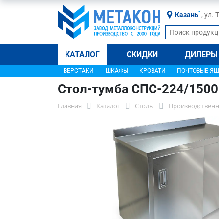
Казань
, ул.
КАТАЛОГ
СКИДКИ
ДИЛЕРЫ
ВЕРСТАКИ
ШКАФЫ
КРОВАТИ
ПОЧТОВЫЕ Я
Стол-тумба СПС-224/150
Главная
Каталог
Столы
Производственн