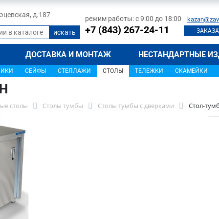
 Тэцевская, д.187
режим работы: с 9:00 до 18:00
kazan@zav
+7 (843) 267-24-11
ЗАКАЗА
ДОСТАВКА И МОНТАЖ
НЕСТАНДАРТНЫЕ ИЗ
ЩИКИ
СЕЙФЫ
СТЕЛЛАЖИ
СТОЛЫ
ТЕЛЕЖКИ
СКАМЕЙКИ
0Н
ые столы
Столы тумбы
Столы тумбы с дверками
Стол-тум