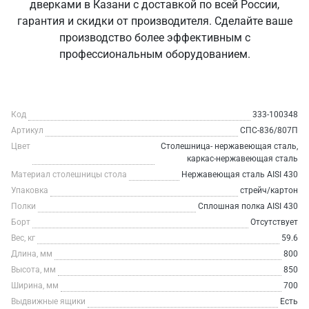
дверками в Казани с доставкой по всей России,
гарантия и скидки от производителя. Сделайте ваше
производство более эффективным с
профессиональным оборудованием.
Код
333-100348
Артикул
СПС-836/807П
Цвет
Столешница- нержавеющая сталь,
каркас-нержавеющая сталь
Материал столешницы стола
Нержавеющая сталь AISI 430
Упаковка
стрейч/картон
Полки
Сплошная полка AISI 430
Борт
Отсутствует
Вес, кг
59.6
Длина, мм
800
Высота, мм
850
Ширина, мм
700
Выдвижные ящики
Есть