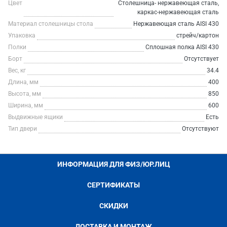
Цвет
Столешница- нержавеющая сталь,
каркас-нержавеющая сталь
Материал столешницы стола
Нержавеющая сталь AISI 430
Упаковка
стрейч/картон
Полки
Сплошная полка AISI 430
Борт
Отсутствует
Вес, кг
34.4
Длина, мм
400
Высота, мм
850
Ширина, мм
600
Выдвижные ящики
Есть
Тип двери
Отсутствуют
ИНФОРМАЦИЯ ДЛЯ ФИЗ/ЮР.ЛИЦ
СЕРТИФИКАТЫ
СКИДКИ
ДОСТАВКА И МОНТАЖ