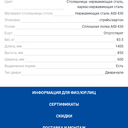
Цвет
Столешница- нержавеющая сталь,
каркас-нержавеющая сталь
Материал столешницы стола
Нержавеющая сталь AISI 430
Упаковка
стрейч/картон
Полки
Сплошная полка AISI 430
Борт
Отсутствует
Вес, кг
83.5
Длина, мм
1400
Высота, мм
850
Ширина, мм
600
Выдвижные ящики
Есть
Тип двери
Двери-купе
ИНФОРМАЦИЯ ДЛЯ ФИЗ/ЮР.ЛИЦ
СЕРТИФИКАТЫ
СКИДКИ
ДОСТАВКА И МОНТАЖ