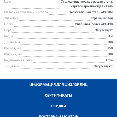
Цвет
Столешница- нержавеющая сталь,
каркас-нержавеющая сталь
Материал столешницы стола
Нержавеющая сталь AISI 304
Упаковка
стрейч/картон
Полки
Сплошная полка AISI 430
Борт
Отсутствует
Вес, кг
54.4
Длина, мм
700
Высота, мм
850
Ширина, мм
700
Выдвижные ящики
Есть
Тип двери
Отсутствуют
ИНФОРМАЦИЯ ДЛЯ ФИЗ/ЮР.ЛИЦ
СЕРТИФИКАТЫ
СКИДКИ
ДОСТАВКА И МОНТАЖ