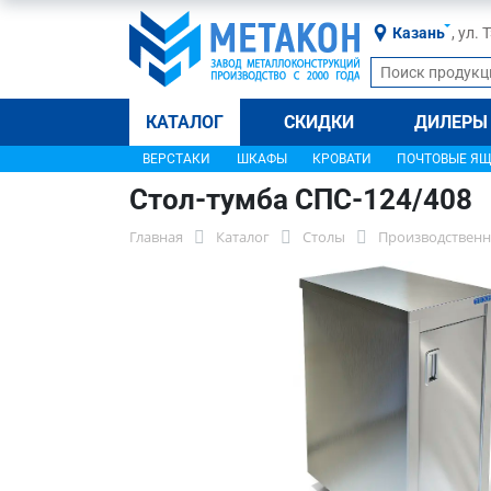
Казань
, ул.
КАТАЛОГ
СКИДКИ
ДИЛЕРЫ
ВЕРСТАКИ
ШКАФЫ
КРОВАТИ
ПОЧТОВЫЕ Я
Стол-тумба СПС-124/408
Главная
Каталог
Столы
Производственн