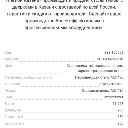
«Регион Казань» производит и продаёт столы тумбы с
дверками в Казани с доставкой по всей России,
гарантия и скидки от производителя. Сделайте ваше
производство более эффективным с
профессиональным оборудованием.
Код
333-100552
Артикул
СПС-836/908НЛ
Цвет
Столешница- нержавеющая сталь,
каркас-нержавеющая сталь
Материал столешницы стола
Нержавеющая сталь AISI 430
Упаковка
стрейч/картон
Полки
Сплошная полка AISI 430
Борт
Отсутствует
Вес, кг
71.928
Длина, мм
900
Высота, мм
850
Ширина, мм
800