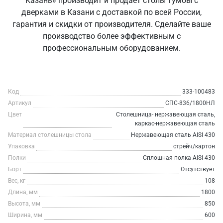
Казань» производит и продаёт столы тумбы с
дверками в Казани с доставкой по всей России,
гарантия и скидки от производителя. Сделайте ваше
производство более эффективным с
профессиональным оборудованием.
Код
333-100483
Артикул
СПС-836/1800НЛ
Цвет
Столешница- нержавеющая сталь,
каркас-нержавеющая сталь
Материал столешницы стола
Нержавеющая сталь AISI 430
Упаковка
стрейч/картон
Полки
Сплошная полка AISI 430
Борт
Отсутствует
Вес, кг
108
Длина, мм
1800
Высота, мм
850
Ширина, мм
600