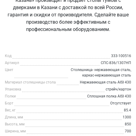
Казань» производит и продаёт столы тумбы с
дверками в Казани с доставкой по всей России,
гарантия и скидки от производителя. Сделайте ваше
производство более эффективным с
профессиональным оборудованием.
Код
333-100516
Артикул
СПС-836/1307НП
Цвет
Столешница- нержавеющая сталь,
каркас-нержавеющая сталь
Материал столешницы стола
Нержавеющая сталь AISI 430
Упаковка
стрейч/картон
Полки
Сплошная полка AISI 430
Борт
Отсутствует
Вес, кг
85.4
Длина, мм
1300
Высота, мм
850
Ширина, мм
700