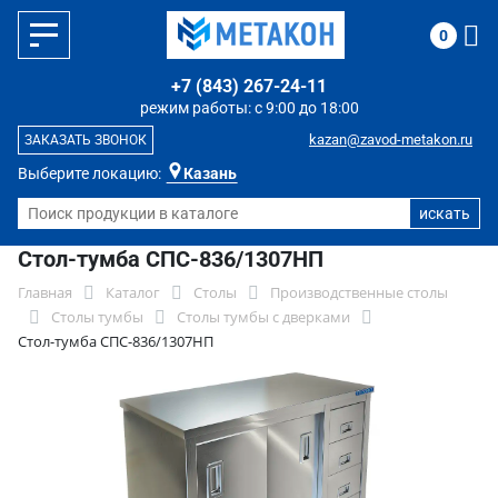
0
+7 (843) 267-24-11
режим работы: с 9:00 до 18:00
kazan@zavod-metakon.ru
ЗАКАЗАТЬ ЗВОНОК
Выберите локацию:
Казань
Стол-тумба СПС-836/1307НП
Главная
Каталог
Столы
Производственные столы
Столы тумбы
Столы тумбы с дверками
Стол-тумба СПС-836/1307НП