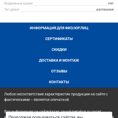
Выдвижные ящики
Нет
Тип двери
распашные
ИНФОРМАЦИЯ ДЛЯ ФИЗ/ЮР.ЛИЦ
СЕРТИФИКАТЫ
СКИДКИ
ДОСТАВКА И МОНТАЖ
ОТЗЫВЫ
КОНТАКТЫ
Любое несоответствие характеристик продукции на сайте с
фактическими – является опечаткой.
Вся информация на сайте kazan.zavod-metakon.ru носит
исключительно ознакомительный и справочный характер и ни
Продолжая пользоваться сайтом, вы