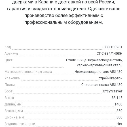
дверками в Казани с доставкой по всей России,
гарантия и скидки от производителя. Сделайте ваше
производство более эффективным с
профессиональным оборудованием.
Код
333-100281
Артикул
СПС-834/1408Н
Цвет
Столешница- нержавеющая сталь,
каркас-нержавеющая сталь
Материал столешницы стола
Нержавеющая сталь AISI 430
Упаковка
стрейч/картон
Полки
Сплошная полка AISI 430
Борт
Отсутствует
Вес, кг
83.145
Длина, мм
1400
Высота, мм
850
Ширина, мм
800
Выдвижные ящики
Нет