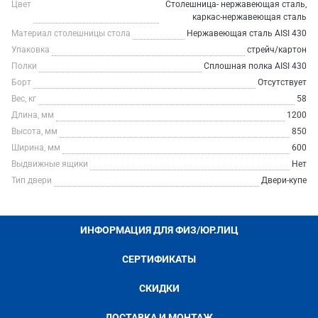
Цвет
Столешница- нержавеющая сталь,
каркас-нержавеющая сталь
Материал столешницы стола
Нержавеющая сталь AISI 430
Упаковка
стрейч/картон
Полки
Сплошная полка AISI 430
Борт
Отсутствует
Вес, кг
58
Длина, мм
1200
Высота, мм
850
Ширина, мм
600
Выдвижные ящики
Нет
Тип двери
Двери-купе
ИНФОРМАЦИЯ ДЛЯ ФИЗ/ЮР.ЛИЦ
СЕРТИФИКАТЫ
СКИДКИ
ДОСТАВКА И МОНТАЖ