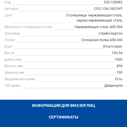
Код
333-100082
Артикул
СПС-126/1607НП
Цвет
Столешница- нержавеющая сталь,
каркас-нержавеющая сталь
Материал столешницы стола
Нержавеющая сталь AISI 304
Упаковка
стрейч/картон
Полки
Сплошная полка AISI 430
Борт
Отсутствует
Вес, кг
104.54
Длина, мм
1600
Высота, мм
850
Ширина, мм
700
Выдвижные ящики
Есть
Тип двери
Двери-купе
ИНФОРМАЦИЯ ДЛЯ ФИЗ/ЮР.ЛИЦ
СЕРТИФИКАТЫ