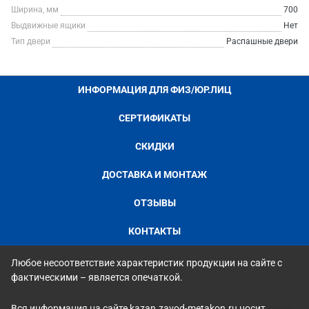
Ширина, мм
700
Выдвижные ящики
Нет
Тип двери
Распашные двери
ИНФОРМАЦИЯ ДЛЯ ФИЗ/ЮР.ЛИЦ
СЕРТИФИКАТЫ
СКИДКИ
ДОСТАВКА И МОНТАЖ
ОТЗЫВЫ
КОНТАКТЫ
Любое несоответствие характеристик продукции на сайте с
фактическими – является опечаткой.
Вся информация на сайте kazan.zavod-metakon.ru носит