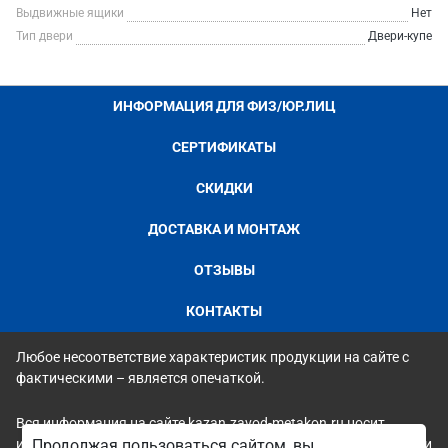
Выдвижные ящики
Нет
Тип двери
Двери-купе
ИНФОРМАЦИЯ ДЛЯ ФИЗ/ЮР.ЛИЦ
СЕРТИФИКАТЫ
СКИДКИ
ДОСТАВКА И МОНТАЖ
ОТЗЫВЫ
КОНТАКТЫ
Любое несоответствие характеристик продукции на сайте с
фактическими – является опечаткой.
Вся информация на сайте kazan.zavod-metakon.ru носит
исключительно ознакомительный и справочный характер и ни
Продолжая пользоваться сайтом, вы