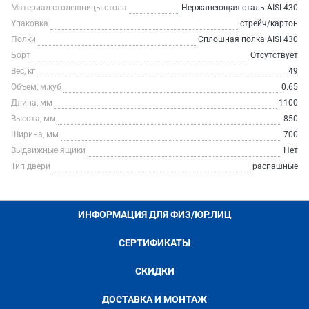
Материал столешницы стола
Нержавеющая сталь AISI 430
Упаковка
стрейч/картон
Полки
Сплошная полка AISI 430
Борт
Отсутствует
Вес, кг
49
Объем, м.куб
0.65
Длина, мм
1100
Высота, мм
850
Ширина, мм
700
Выдвижные ящики
Нет
Тип двери
распашные
ИНФОРМАЦИЯ ДЛЯ ФИЗ/ЮР.ЛИЦ
СЕРТИФИКАТЫ
СКИДКИ
ДОСТАВКА И МОНТАЖ