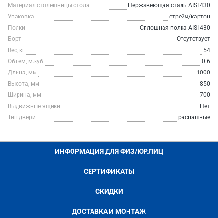
Материал столешницы стола
Нержавеющая сталь AISI 430
Упаковка
стрейч/картон
Полки
Сплошная полка AISI 430
Борт
Отсутствует
Вес, кг
54
Объем, м.куб
0.6
Длина, мм
1000
Высота, мм
850
Ширина, мм
700
Выдвижные ящики
Нет
Тип двери
распашные
ИНФОРМАЦИЯ ДЛЯ ФИЗ/ЮР.ЛИЦ
СЕРТИФИКАТЫ
СКИДКИ
ДОСТАВКА И МОНТАЖ