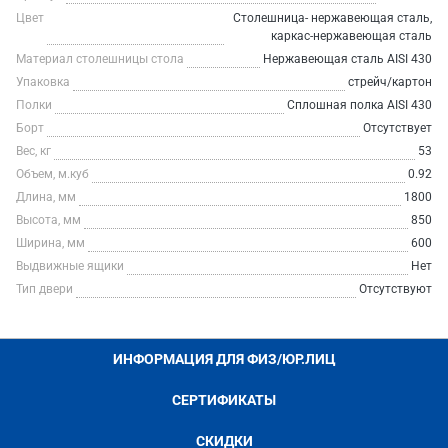
Цвет
Столешница- нержавеющая сталь,
каркас-нержавеющая сталь
Материал столешницы стола
Нержавеющая сталь AISI 430
Упаковка
стрейч/картон
Полки
Сплошная полка AISI 430
Борт
Отсутствует
Вес, кг
53
Объем, м.куб
0.92
Длина, мм
1800
Высота, мм
850
Ширина, мм
600
Выдвижные ящики
Нет
Тип двери
Отсутствуют
ИНФОРМАЦИЯ ДЛЯ ФИЗ/ЮР.ЛИЦ
СЕРТИФИКАТЫ
СКИДКИ