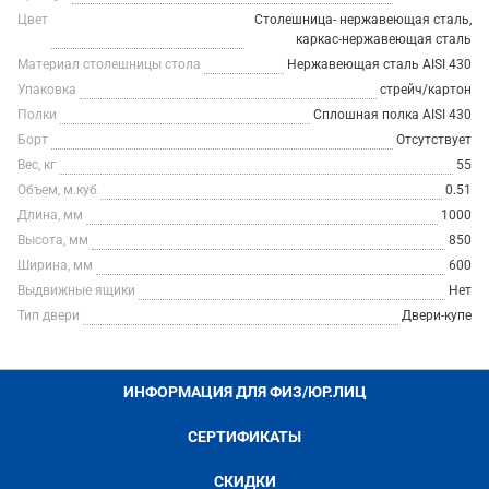
Цвет
Столешница- нержавеющая сталь,
каркас-нержавеющая сталь
Материал столешницы стола
Нержавеющая сталь AISI 430
Упаковка
стрейч/картон
Полки
Сплошная полка AISI 430
Борт
Отсутствует
Вес, кг
55
Объем, м.куб
0.51
Длина, мм
1000
Высота, мм
850
Ширина, мм
600
Выдвижные ящики
Нет
Тип двери
Двери-купе
ИНФОРМАЦИЯ ДЛЯ ФИЗ/ЮР.ЛИЦ
СЕРТИФИКАТЫ
СКИДКИ