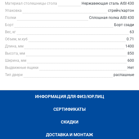
Материал столешницы стола
Нержавеющая сталь AISI 430
Упаковка
стрейч/картон
Полки
Сплошная полка AISI 430
Борт
Борт сзади
Вес, кг
63
Объем, м.куб
0.71
Длина, мм
1400
Высота, мм
850
Ширина, мм
600
Выдвижные ящики
Нет
Тип двери
распашные
ИНФОРМАЦИЯ ДЛЯ ФИЗ/ЮР.ЛИЦ
СЕРТИФИКАТЫ
СКИДКИ
ДОСТАВКА И МОНТАЖ