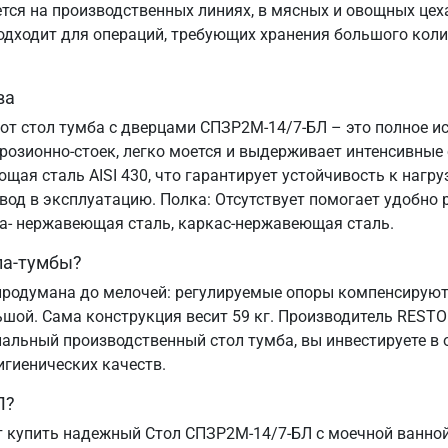
я на производственных линиях, в мясных и овощных цехах
подходит для операций, требующих хранения большого коли
ва
тот стол тумба с дверцами СПЗР2М-14/7-БЛ – это полное и
озионно-стоек, легко моется и выдерживает интенсивные
ая сталь AISI 430, что гарантирует устойчивость к нагру
ввод в эксплуатацию. Полка: Отсутствует помогает удобн
ца- нержавеющая сталь, каркас-нержавеющая сталь.
ла-тумбы?
родумана до мелочей: регулируемые опоры компенсируют 
ьшой. Сама конструкция весит 59 кг. Производитель REST
альный производственный стол тумба, вы инвестируете в 
игиенических качеств.
Л?
 купить надежный Стол СПЗР2М-14/7-БЛ с моечной ванной