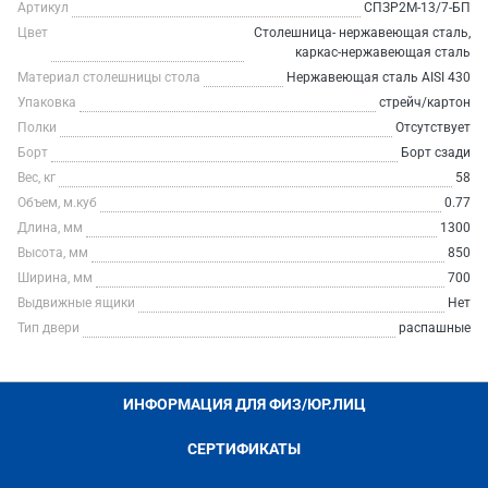
Артикул
СПЗР2М-13/7-БП
Цвет
Столешница- нержавеющая сталь,
каркас-нержавеющая сталь
Материал столешницы стола
Нержавеющая сталь AISI 430
Упаковка
стрейч/картон
Полки
Отсутствует
Борт
Борт сзади
Вес, кг
58
Объем, м.куб
0.77
Длина, мм
1300
Высота, мм
850
Ширина, мм
700
Выдвижные ящики
Нет
Тип двери
распашные
ИНФОРМАЦИЯ ДЛЯ ФИЗ/ЮР.ЛИЦ
СЕРТИФИКАТЫ