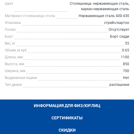
Цвет
Столешница- нержавеющая сталь,
каркас-нержавеющая сталь
Материал столешницы стола
Нержавеющая сталь AISI 430
Упаковка
стрейч/картон
Полки
Отсутствует
Борт
Борт сзади
Вес, кг
55
Объем, м.куб
0.65
Длина, мм
1100
Высота, мм
850
Ширина, мм
700
Выдвижные ящики
Нет
Тип двери
распашные
ИНФОРМАЦИЯ ДЛЯ ФИЗ/ЮР.ЛИЦ
СЕРТИФИКАТЫ
СКИДКИ