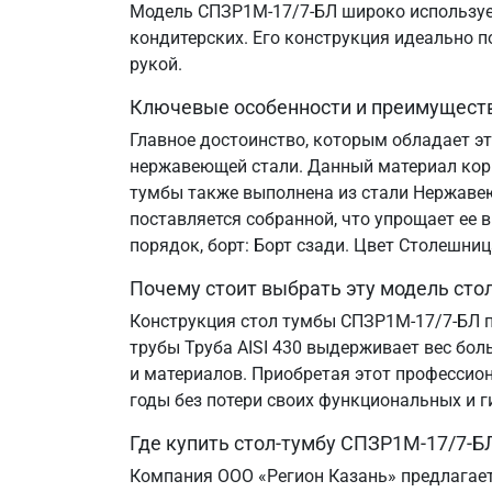
Модель СПЗР1М-17/7-БЛ широко используетс
кондитерских. Его конструкция идеально 
рукой.
Ключевые особенности и преимущест
Главное достоинство, которым обладает э
нержавеющей стали. Данный материал корр
тумбы также выполнена из стали Нержавеющ
поставляется собранной, что упрощает ее 
порядок, борт: Борт сзади. Цвет Столешни
Почему стоит выбрать эту модель сто
Конструкция стол тумбы СПЗР1М-17/7-БЛ п
трубы Труба AISI 430 выдерживает вес бол
и материалов. Приобретая этот профессион
годы без потери своих функциональных и г
Где купить стол-тумбу СПЗР1М-17/7-Б
Компания ООО «Регион Казань» предлагает