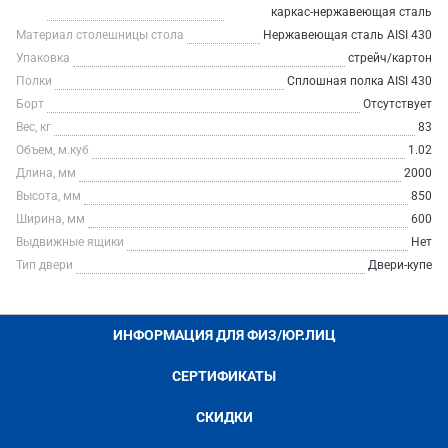
каркас-нержавеющая сталь
Материал столешницы стола
Нержавеющая сталь AISI 430
Упаковка
стрейч/картон
Полки
Сплошная полка AISI 430
Борт
Отсутствует
Вес, кг
83
Объем, м.куб
1.02
Длина, мм
2000
Высота, мм
850
Ширина, мм
600
Выдвижные ящики
Нет
Тип двери
Двери-купе
ИНФОРМАЦИЯ ДЛЯ ФИЗ/ЮР.ЛИЦ
СЕРТИФИКАТЫ
СКИДКИ