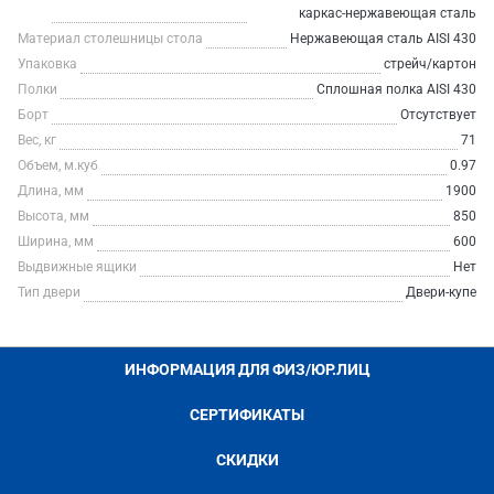
каркас-нержавеющая сталь
Материал столешницы стола
Нержавеющая сталь AISI 430
Упаковка
стрейч/картон
Полки
Сплошная полка AISI 430
Борт
Отсутствует
Вес, кг
71
Объем, м.куб
0.97
Длина, мм
1900
Высота, мм
850
Ширина, мм
600
Выдвижные ящики
Нет
Тип двери
Двери-купе
ИНФОРМАЦИЯ ДЛЯ ФИЗ/ЮР.ЛИЦ
СЕРТИФИКАТЫ
СКИДКИ