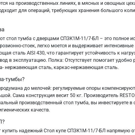
я на производственных линиях, в мясных и овощных цехах
подходит для операций, требующих хранения большого коли
ва
тот стол тумба с дверцами СПЗК1М-11/7-БЛ – это полное и
озионно-стоек, легко моется и выдерживает интенсивные
ая сталь AISI 430, что гарантирует устойчивость к нагруз
ввод в эксплуатацию. Полка: Отсутствует помогает удобн
ца- нержавеющая сталь, каркас-нержавеющая сталь.
ла-тумбы?
родумана до мелочей: регулируемые опоры компенсируют 
ьшой. Сама конструкция весит 50 кг. Производитель REST
альный производственный стол тумба, вы инвестируете в 
игиенических качеств.
Л?
 купить надежный Стол купе СПЗК1М-11/7-БЛ напрямую от