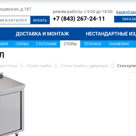
 Тэцевская, д.187
режим работы: с 9:00 до 18:00
kazan@zav
+7 (843) 267-24-11
ЗАКАЗА
ДОСТАВКА И МОНТАЖ
НЕСТАНДАРТНЫЕ ИЗ
ЩИКИ
СЕЙФЫ
СТЕЛЛАЖИ
СТОЛЫ
ТЕЛЕЖКИ
СКАМЕЙКИ
Л
ые столы
Столы тумбы
Столы тумбы с дверками
Стол куп