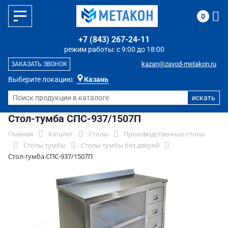
0
+7 (843) 267-24-11
режим работы: с 9:00 до 18:00
kazan@zavod-metakon.ru
ЗАКАЗАТЬ ЗВОНОК
Выберите локацию:
Казань
Стол-тумба СПС-937/1507П
Главная
Каталог
Столы
Производственные столы
Столы тумбы
Столы тумбы без дверей
Стол-тумба СПС-937/1507П