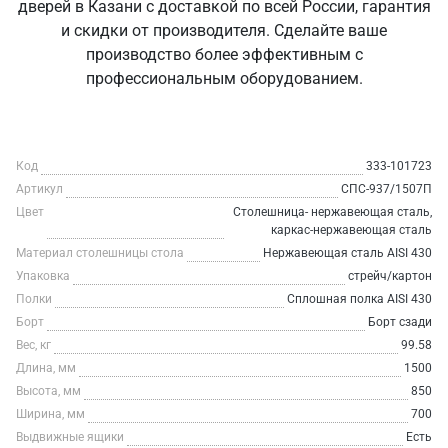
дверей в Казани с доставкой по всей России, гарантия
и скидки от производителя. Сделайте ваше
производство более эффективным с
профессиональным оборудованием.
Код
333-101723
Артикул
СПС-937/1507П
Цвет
Столешница- нержавеющая сталь,
каркас-нержавеющая сталь
Материал столешницы стола
Нержавеющая сталь AISI 430
Упаковка
стрейч/картон
Полки
Сплошная полка AISI 430
Борт
Борт сзади
Вес, кг
99.58
Длина, мм
1500
Высота, мм
850
Ширина, мм
700
Выдвижные ящики
Есть