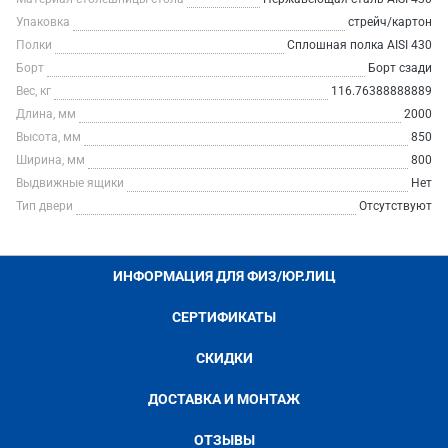
Упаковка
стрейч/картон
Полки
Сплошная полка AISI 430
Борт
Борт сзади
Вес, кг
116.76388888889
Длина, мм
2000
Высота, мм
850
Ширина, мм
800
Выдвижные ящики
Нет
Тип двери
Отсутствуют
ИНФОРМАЦИЯ ДЛЯ ФИЗ/ЮР.ЛИЦ
СЕРТИФИКАТЫ
СКИДКИ
ДОСТАВКА И МОНТАЖ
ОТЗЫВЫ