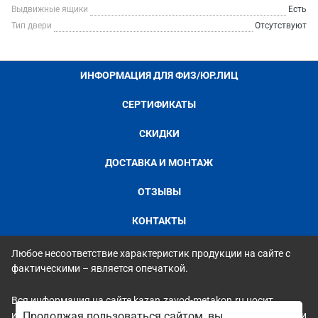
Выдвижные ящики
Есть
Тип двери
Отсутствуют
ИНФОРМАЦИЯ ДЛЯ ФИЗ/ЮР.ЛИЦ
СЕРТИФИКАТЫ
СКИДКИ
ДОСТАВКА И МОНТАЖ
ОТЗЫВЫ
КОНТАКТЫ
Любое несоответствие характеристик продукции на сайте с
фактическими – является опечаткой.
Вся информация на сайте kazan.zavod-metakon.ru носит
исключительно ознакомительный и справочный характер и ни
Продолжая пользоваться сайтом, вы