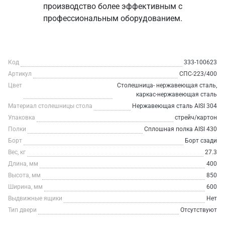
производство более эффективным с
профессиональным оборудованием.
Код
333-100623
Артикул
СПС-223/400
Цвет
Столешница- нержавеющая сталь,
каркас-нержавеющая сталь
Материал столешницы стола
Нержавеющая сталь AISI 304
Упаковка
стрейч/картон
Полки
Сплошная полка AISI 430
Борт
Борт сзади
Вес, кг
27.3
Длина, мм
400
Высота, мм
850
Ширина, мм
600
Выдвижные ящики
Нет
Тип двери
Отсутствуют