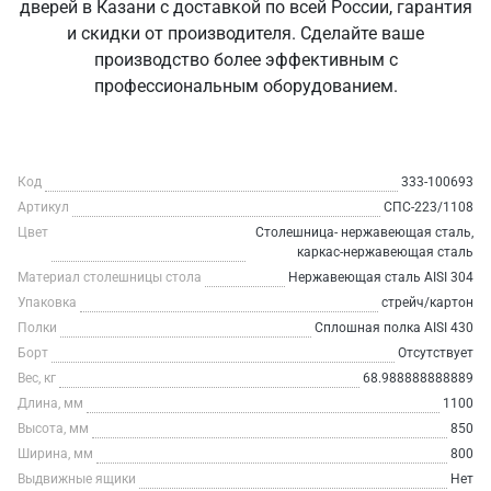
дверей в Казани с доставкой по всей России, гарантия
и скидки от производителя. Сделайте ваше
производство более эффективным с
профессиональным оборудованием.
Код
333-100693
Артикул
СПС-223/1108
Цвет
Столешница- нержавеющая сталь,
каркас-нержавеющая сталь
Материал столешницы стола
Нержавеющая сталь AISI 304
Упаковка
стрейч/картон
Полки
Сплошная полка AISI 430
Борт
Отсутствует
Вес, кг
68.988888888889
Длина, мм
1100
Высота, мм
850
Ширина, мм
800
Выдвижные ящики
Нет