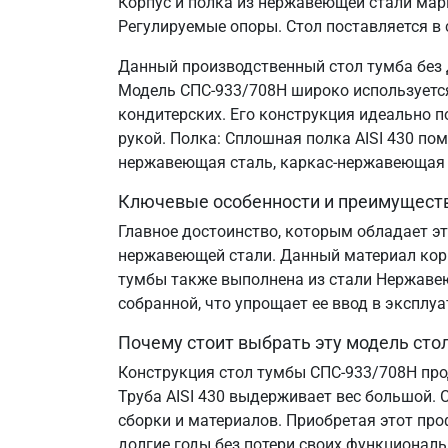
Корпус и полка из нержавеющей стали марк
Регулируемые опоры. Стол поставляется в
Данный производственный стол тумба без 
Модель СПС-933/708Н широко используется 
кондитерских. Его конструкция идеально 
рукой. Полка: Сплошная полка AISI 430 по
нержавеющая сталь, каркас-нержавеющая 
Ключевые особенности и преимущест
Главное достоинство, которым обладает эт
нержавеющей стали. Данный материал корр
тумбы также выполнена из стали Нержавеющ
собранной, что упрощает ее ввод в эксплу
Почему стоит выбрать эту модель сто
Конструкция стол тумбы СПС-933/708Н про
Труба AISI 430 выдерживает вес большой. 
сборки и материалов. Приобретая этот пр
долгие годы без потери своих функциональ