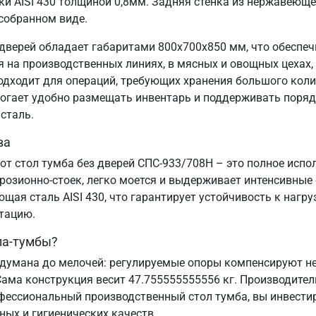
и AISI 430 толщиной 0,8мм. Задняя стенка из нержавеющей
 собранном виде.
дверей обладает габаритами 800х700х850 мм, что обеспеч
на производственных линиях, в мясных и овощных цехах, 
подходит для операций, требующих хранения большого коли
могает удобно размещать инвентарь и поддерживать порядо
сталь.
ва
от стол тумба без дверей СПС-933/708Н – это полное исп
озионно-стоек, легко моется и выдерживает интенсивные
ая сталь AISI 430, что гарантирует устойчивость к нагру
атацию.
ла-тумбы?
думана до мелочей: регулируемые опоры компенсируют нер
Сама конструкция весит 47.755555555556 кг. Производител
офессиональный производственный стол тумба, вы инвестир
ных и гигиенических качеств.