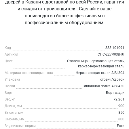
дверей в Казани с доставкой по всей России, гарантия
и скидки от производителя. Сделайте ваше
производство более эффективным с
профессиональным оборудованием.
Код
333-101091
Артикул
СПС-227/908НЛ
Цвет
Столешница- нержавеющая сталь,
каркас-нержавеющая сталь
Материал столешницы стола
Нержавеющая сталь AISI 304
Упаковка
стрейч/картон
Полки
Сплошная полка AISI 430
Борт
Борт сзади
Вес, кг
72.261
Длина, мм
900
Высота, мм
850
Ширина, мм
800
Выдвижные ящики
Есть