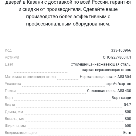
дверей в Казани с доставкой по всей России, гарантия
и скидки от производителя. Сделайте ваше
производство более эффективным с
профессиональным оборудованием.
Код
333-100966
Артикул
СПС-227/800НЛ
Цвет
Столешница- нержавеющая сталь,
каркас-нержавеющая сталь
Материал столешницы стола
Нержавеющая сталь AISI 304
Упаковка
стрейч/картон
Полки
Сплошная полка AISI 430
Борт
Борт сзади
Вес, кг
54.7
Длина, мм
800
Высота, мм
850
Ширина, мм
600
Выдвижные ящики
Есть