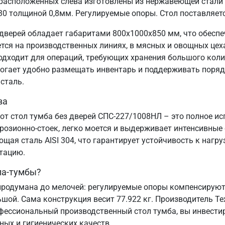
расположенных слева изготовлены из нержавеющей стали 
30 толщиной 0,8мм. Регулируемые опоры. Стол поставляет
дверей обладает габаритами 800х1000х850 мм, что обесп
я на производственных линиях, в мясных и овощных цехах
подходит для операций, требующих хранения большого коли
могает удобно размещать инвентарь и поддерживать порядо
сталь.
ва
от стол тумба без дверей СПС-227/1008НЛ – это полное и
озионно-стоек, легко моется и выдерживает интенсивные
ая сталь AISI 304, что гарантирует устойчивость к нагру
атацию.
ла-тумбы?
родумана до мелочей: регулируемые опоры компенсируют 
ьшой. Сама конструкция весит 77.922 кг. Производитель Т
офессиональный производственный стол тумба, вы инвестир
ных и гигиенических качеств.