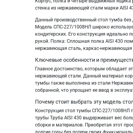
Корпус, полка и четыре выдвижных ящика 
стенка из нержавеющей стали марки AISI 4
Данный производственный стол тумба без 
Модель СПС-227/1008НЛ широко используетс
кондитерских. Его конструкция идеально 
рукой. Полка: Сплошная полка AISI 430 по
нержавеющая сталь, каркас-нержавеющая 
Ключевые особенности и преимущест
Главное достоинство, которым обладает эт
нержавеющей стали. Данный материал корр
тумбы также выполнена из стали Нержавеющ
собранной, что упрощает ее ввод в эксплу
Почему стоит выбрать эту модель сто
Конструкция стол тумбы СПС-227/1008НЛ п
трубы Труба AISI 430 выдерживает вес бол
сборки и материалов. Приобретая этот пр
долгие годы без потери своих функциональ