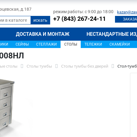
 Тэцевская, д.187
режим работы: с 9:00 до 18:00
kazan@zav
+7 (843) 267-24-11
ЗАКАЗА
ДОСТАВКА И МОНТАЖ
НЕСТАНДАРТНЫЕ ИЗ
ЩИКИ
СЕЙФЫ
СТЕЛЛАЖИ
СТОЛЫ
ТЕЛЕЖКИ
СКАМЕЙКИ
1008НЛ
ые столы
Столы тумбы
Столы тумбы без дверей
Стол-тумб