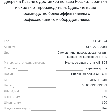
дверей в Казани с доставкой по всей России, гарантия
и скидки от производителя. Сделайте ваше
производство более эффективным с
профессиональным оборудованием.
Код
333-41924
Артикул
СПС-223/900Н
Цвет
Столешница- нержавеющая сталь,
каркас-нержавеющая сталь
Материал столешницы стола
Нержавеющая сталь AISI 304
Упаковка
стрейч/картон
Полки
Сплошная полка AISI 430
Борт
Отсутствует
Вес, кг
50.033333333333
Длина, мм
900
Высота, мм
850
Ширина, мм
600
Выдвижные ящики
Нет