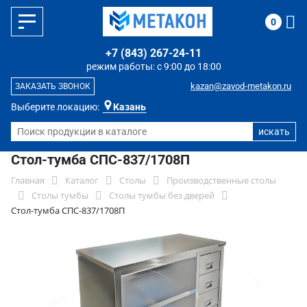
0
+7 (843) 267-24-11
режим работы: с 9:00 до 18:00
kazan@zavod-metakon.ru
ЗАКАЗАТЬ ЗВОНОК
Выберите локацию:
Казань
Стол-тумба СПС-837/1708П
Главная
Каталог
Столы
Производственные столы
Столы тумбы
Столы тумбы без дверей
Стол-тумба СПС-837/1708П