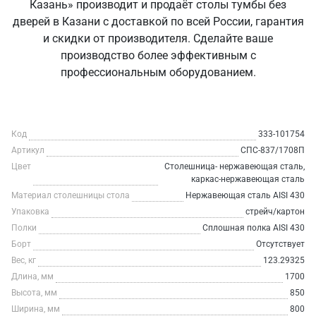
Казань» производит и продаёт столы тумбы без
дверей в Казани с доставкой по всей России, гарантия
и скидки от производителя. Сделайте ваше
производство более эффективным с
профессиональным оборудованием.
Код
333-101754
Артикул
СПС-837/1708П
Цвет
Столешница- нержавеющая сталь,
каркас-нержавеющая сталь
Материал столешницы стола
Нержавеющая сталь AISI 430
Упаковка
стрейч/картон
Полки
Сплошная полка AISI 430
Борт
Отсутствует
Вес, кг
123.29325
Длина, мм
1700
Высота, мм
850
Ширина, мм
800