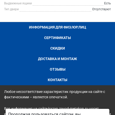
Выдвижные ящики
Есть
Тип двери
Отсутствуют
ИНФОРМАЦИЯ ДЛЯ ФИЗ/ЮР.ЛИЦ
СЕРТИФИКАТЫ
СКИДКИ
ДОСТАВКА И МОНТАЖ
ОТЗЫВЫ
КОНТАКТЫ
Любое несоответствие характеристик продукции на сайте с
фактическими – является опечаткой.
Вся информация на сайте kazan.zavod-metakon.ru носит
исключительно ознакомительный и справочный характер и ни
Продолжая пользоваться сайтом, вы