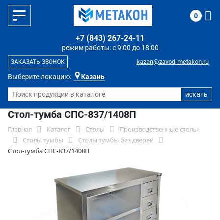
0
+7 (843) 267-24-11
режим работы: с 9:00 до 18:00
kazan@zavod-metakon.ru
ЗАКАЗАТЬ ЗВОНОК
Выберите локацию:
Казань
Стол-тумба СПС-837/1408П
Главная
Каталог
Столы
Производственные столы
Столы тумбы
Столы тумбы без дверей
Стол-тумба СПС-837/1408П