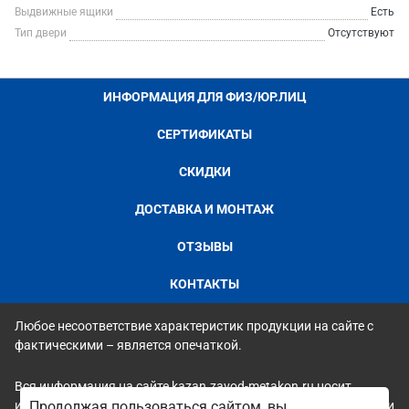
Выдвижные ящики
Есть
Тип двери
Отсутствуют
ИНФОРМАЦИЯ ДЛЯ ФИЗ/ЮР.ЛИЦ
СЕРТИФИКАТЫ
СКИДКИ
ДОСТАВКА И МОНТАЖ
ОТЗЫВЫ
КОНТАКТЫ
Любое несоответствие характеристик продукции на сайте с
фактическими – является опечаткой.
Вся информация на сайте kazan.zavod-metakon.ru носит
исключительно ознакомительный и справочный характер и ни
Продолжая пользоваться сайтом, вы