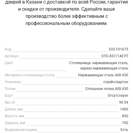
дверей в Казани с доставкой по всей России, гарантия
и скидки от производителя. Сделайте ваше
производство более эффективным с
профессиональным оборудованием.
Код
333-101675
Артикул
СПС-837/1407П
Цвет
Столешница- нержавеющая сталь,
каркас-нержавеющая сталь
Материал столешницы стола
Нержавеющая сталь AISI 430
Упаковка
стрейч/картон
Полки
Сплошная полка AISI 430
Борт
Отсутствует
Вес, кг
90.54
Длина, мм
1400
Высота, мм
850
Ширина, мм
700
Выдвижные ящики
Есть