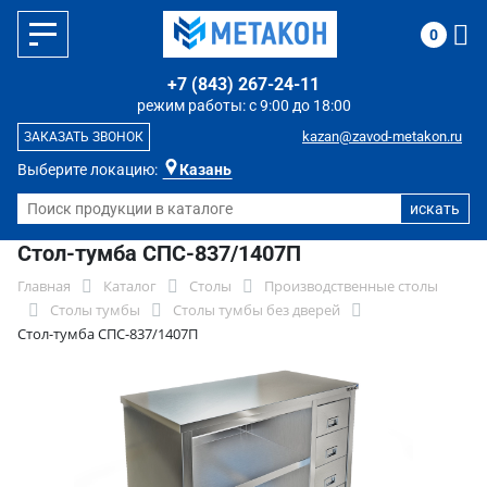
0
+7 (843) 267-24-11
режим работы: с 9:00 до 18:00
kazan@zavod-metakon.ru
ЗАКАЗАТЬ ЗВОНОК
Выберите локацию:
Казань
Стол-тумба СПС-837/1407П
Главная
Каталог
Столы
Производственные столы
Столы тумбы
Столы тумбы без дверей
Стол-тумба СПС-837/1407П